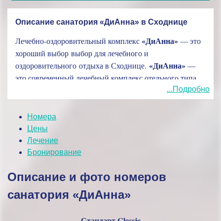
Описание санатория «ДиАнна» в Сходнице
«ДиАнна»
Лечебно-оздоровительный комплекс
— это
хороший выбор выбор для лечебного и
«ДиАнна»
оздоровительного отдыха в Сходнице.
—
это современный лечебный комплекс отельного типа,
который предоставляет значительный
...Подробно
«ДиАнна»
выбор медицинских и прочих услуг. ЛОК
состоит из нескольких корпусов, где разместились
Номера
прекрасные одно- и двухкомнатные номера различных
Цены
категорий. Все номера оснащены в соответствии
Лечение
передовым европейским стандартам. Отель имеет все
Бронирование
необходимое для комфортного отдыха: элегантные
Описание и фото номеров
экстерьеры и окружающие ландшафты; номера
обставлены комфортной мебелью и техникой;
санатория «ДиАнна»
процедурные кабинеты оснащены наиболее передовым
медоборудованием.
Стандарт Classic