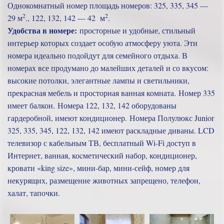
Однокомнатный номер площадь номеров: 325, 335, 345 —
2
2
29 м
., 122, 132, 142 — 42 м
.
Удобства в номере:
просторные и удобные, стильный
интерьер которых создает особую атмосферу уюта. Эти
номера идеально подойдут для семейного отдыха. В
номерах все продумано до малейших деталей и со вкусом:
высокие потолки, элегантные лампы и светильники,
прекрасная мебель и просторная ванная комната. Номер 335
имеет балкон. Номера 122, 132, 142 оборудованы
гардеробной, имеют кондиционер. Номера Полулюкс Junior
325, 335, 345, 122, 132, 142 имеют раскладные диваны. LCD
телевизор с кабельным ТВ, бесплатный Wi-Fi доступ в
Интернет, ванная, коcметический набор, кондиционер,
кровати «king size», мини-бар, мини-сейф, номер для
некурящих, размещение животных запрещено, телефон,
халат, тапочки.