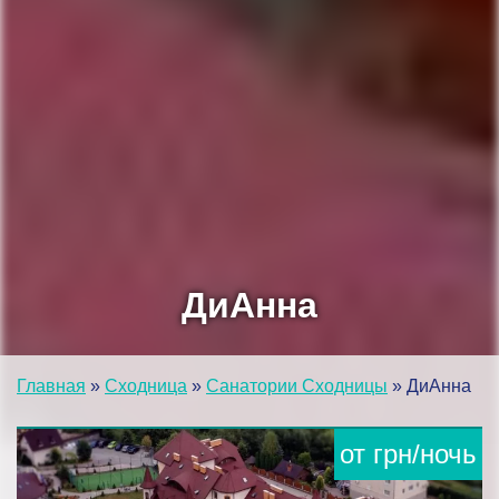
ДиАнна
Главная
»
Сходница
»
Санатории Сходницы
»
ДиАнна
от
грн/ночь