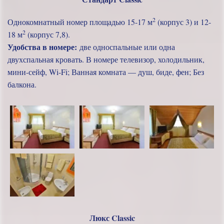
Гостям предоставляется широкий диапазон
2
Однокомнатный номер площадью 15-17 м
(корпус 3) и 12-
дополнительных услуг, таких как баня, сауна,
2
18 м
(корпус 7,8).
беспроводной Wi-Fi и пользование библиотекой,
Удобства в номере:
две односпальные или одна
ресторан, кафе, бильярдом и тренажерным залом, игры
двухспальная кровать. В номере телевизор, холодильник,
в настольный теннис и спортивная площадка,
мини-сейф, Wi-Fi; Ванная комната — душ, биде, фен; Без
пользование СПА-зоной.
балкона.
«
ДиАнна»
Лечебно-оздоровительный комплекс
в
Сходнице обладает автостоянкой, детской комнатой с
воспитателем, предоставляет гостям мангал.
Люкс Classic