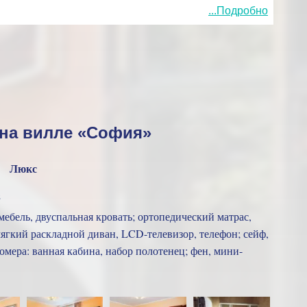
...Подробно
нтернет.
 на вилле «София»
Люкс
2
ебель, двуспальная кровать; ортопедический матрас,
мягкий раскладной диван, LCD-телевизор, телефон; сейф,
омера: ванная кабина, набор полотенец; фен, мини-