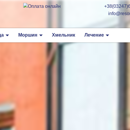
+38(03247)6
info@resor
ца
Моршин
Хмельник
Лечение