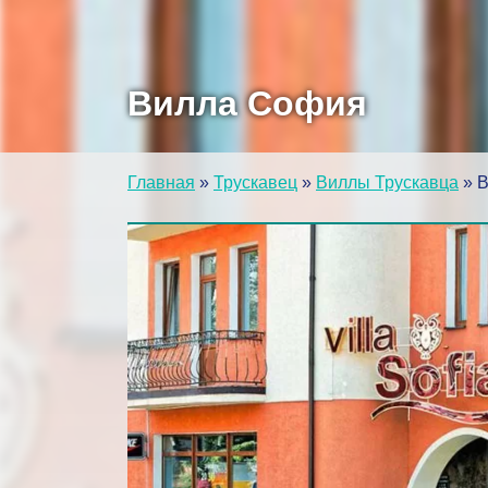
Вилла София
Главная
»
Трускавец
»
Виллы Трускавца
»
В