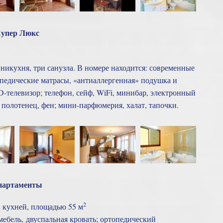
упер Люкс
иникухня, три санузла. В номере находится: современные
опедические матрасы, «антиаллергенная» подушка и
D-телевизор; телефон, сейф, WiFi, минибар, электронный
р полотенец, фен; мини-парфюмерия, халат, тапочки.
партаменты
2
 кухней, площадью 55 м
бель, двуспальная кровать; ортопедический