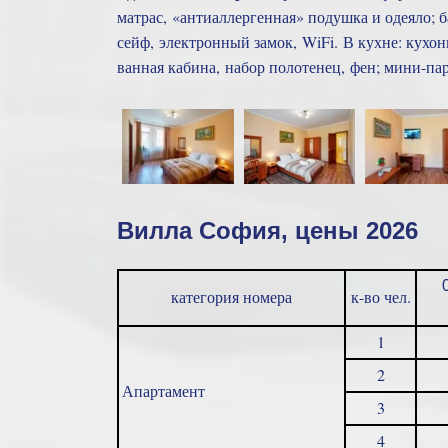
матрас, «антиаллергенная» подушка и одеяло; 
сейф, электронный замок, WiFi. В кухне: кухонн
ванная кабина, набор полотенец, фен; мини-па
Вилла София, цены 2026
категория номера
к-во чел.
1
2
Апартамент
3
4