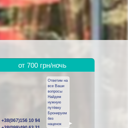
от 700 грн/ночь
Ответим на
все Ваши
вопросы
Найдем
нужную
путёвку
Бронируем
без
+38(067)156 10 94
наценок
+38(099)490 63 21